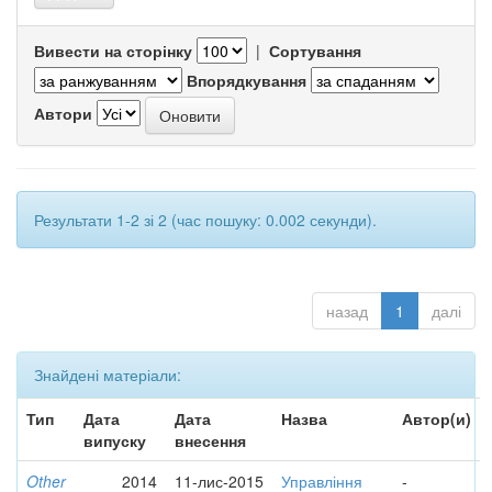
Вивести на сторінку
|
Сортування
Впорядкування
Автори
Результати 1-2 зі 2 (час пошуку: 0.002 секунди).
назад
1
далі
Знайдені матеріали:
Тип
Дата
Дата
Назва
Автор(и)
випуску
внесення
Other
2014
11-лис-2015
Управління
-