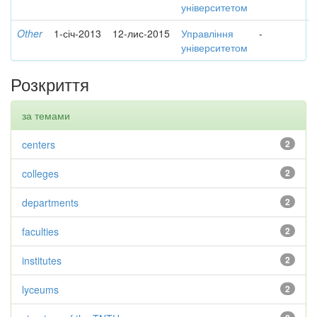
університетом
Other
1-січ-2013
12-лис-2015
Управління
-
університетом
Розкриття
за темами
centers
2
colleges
2
departments
2
faculties
2
institutes
2
lyceums
2