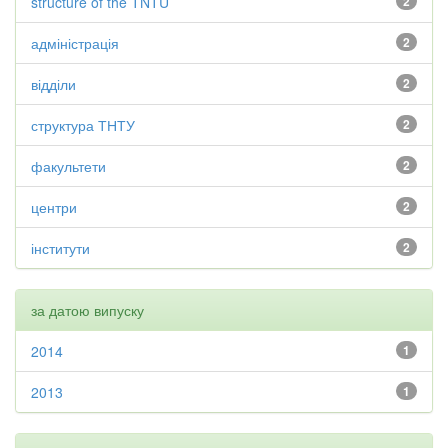
structure of the TNTU
2
адміністрація
2
відділи
2
структура ТНТУ
2
факультети
2
центри
2
інститути
2
за датою випуску
2014
1
2013
1