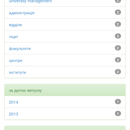
university management
2
адміністрація
2
відділи
2
ліцеї
2
факультети
2
центри
2
інститути
2
за датою випуску
2014
1
2013
1