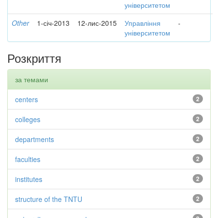
університетом
Other
1-січ-2013
12-лис-2015
Управління
-
університетом
Розкриття
за темами
centers
2
colleges
2
departments
2
faculties
2
institutes
2
structure of the TNTU
2