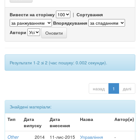
Вивести на сторінку
|
Сортування
Впорядкування
Автори
Результати 1-2 зі 2 (час пошуку: 0.002 секунди).
назад
1
далі
Знайдені матеріали:
Тип
Дата
Дата
Назва
Автор(и)
випуску
внесення
Other
2014
11-лис-2015
Управління
-