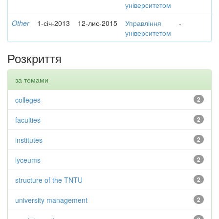
університетом
Other
1-січ-2013
12-лис-2015
Управління
-
університетом
Розкриття
за темами
colleges
2
faculties
2
institutes
2
lyceums
2
structure of the TNTU
2
university management
2