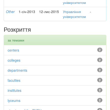
університетом
Other
1-січ-2013
12-лис-2015
Управління
-
університетом
Розкриття
за темами
centers
2
colleges
2
departments
2
faculties
2
institutes
2
lyceums
2