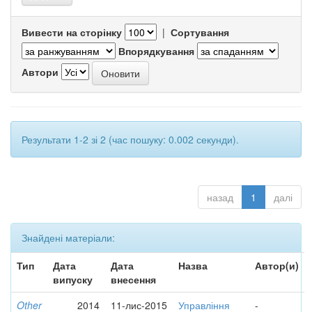
Вивести на сторінку
|
Сортування
Впорядкування
Автори
Результати 1-2 зі 2 (час пошуку: 0.002 секунди).
назад
1
далі
Знайдені матеріали:
Тип
Дата
Дата
Назва
Автор(и)
випуску
внесення
Other
2014
11-лис-2015
Управління
-