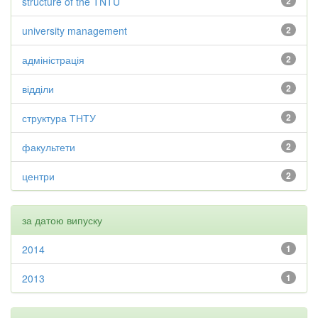
structure of the TNTU
2
university management
2
адміністрація
2
відділи
2
структура ТНТУ
2
факультети
2
центри
2
за датою випуску
2014
1
2013
1