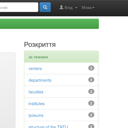
Вхід:
Мова
Розкриття
за темами
centers
2
departments
2
faculties
2
institutes
2
lyceums
2
structure of the TNTU
2