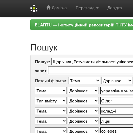
Домівка
Перегляд
Довідка
Skip
ELARTU — Інституційний репозитарій ТНТУ ім
navigation
Пошук
Пошук:
запит
Поточні фільтри: