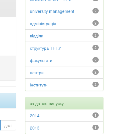
university management
2
адміністрація
2
відділи
2
структура ТНТУ
2
факультети
2
центри
2
інститути
2
за датою випуску
2014
1
далі
2013
1