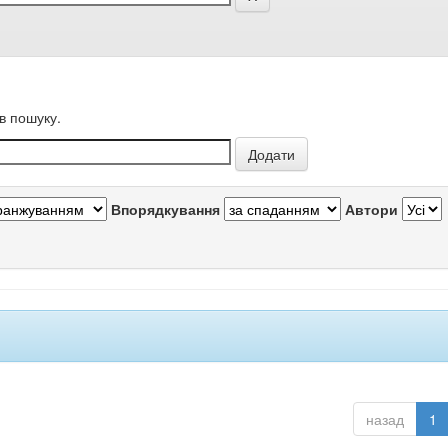
в пошуку.
Впорядкування
Автори
назад
1