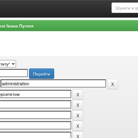
ені Івана Пулюя