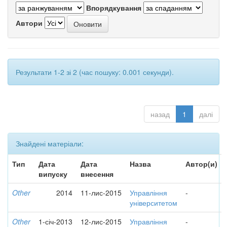
Впорядкування
Автори
Результати 1-2 зі 2 (час пошуку: 0.001 секунди).
назад
1
далі
Знайдені матеріали:
Тип
Дата
Дата
Назва
Автор(и)
випуску
внесення
Other
2014
11-лис-2015
Управління
-
університетом
Other
1-січ-2013
12-лис-2015
Управління
-