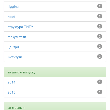
відділи
2
ліцеї
2
структура ТНТУ
2
факультети
2
центри
2
інститути
2
за датою випуску
2014
1
2013
1
за мовами