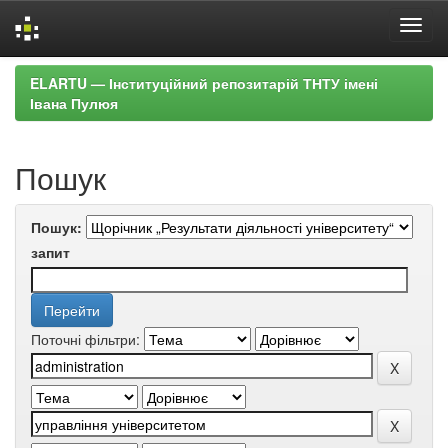
Skip
ELARTU — Інституційний репозитарій ТНТУ імені
navigation
Івана Пулюя
Пошук
Пошук:
запит
Поточні фільтри: