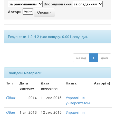
Впорядкування
Автори
Результати 1-2 зі 2 (час пошуку: 0.001 секунди).
назад
1
далі
Знайдені матеріали:
Тип
Дата
Дата
Назва
Автор(и)
випуску
внесення
Other
2014
11-лис-2015
Управління
-
університетом
Other
1-січ-2013
12-лис-2015
Управління
-