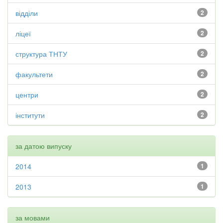
відділи
2
ліцеї
2
структура ТНТУ
2
факультети
2
центри
2
інститути
2
за датою випуску
2014
1
2013
1
за мовами