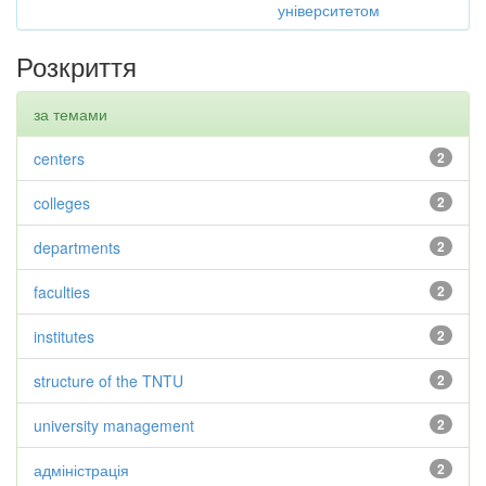
університетом
Розкриття
за темами
centers
2
colleges
2
departments
2
faculties
2
institutes
2
structure of the TNTU
2
university management
2
адміністрація
2