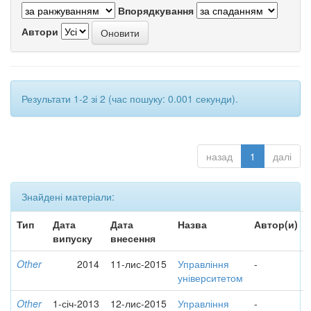
Впорядкування
Автори
Результати 1-2 зі 2 (час пошуку: 0.001 секунди).
назад
1
далі
Знайдені матеріали:
Тип
Дата
Дата
Назва
Автор(и)
випуску
внесення
Other
2014
11-лис-2015
Управління
-
університетом
Other
1-січ-2013
12-лис-2015
Управління
-