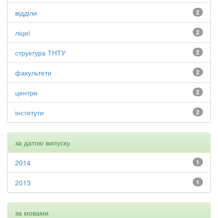
відділи
2
ліцеї
2
структура ТНТУ
2
факультети
2
центри
2
інститути
2
за датою випуску
2014
1
2013
1
за мовами