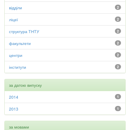
відділи
2
ліцеї
2
структура ТНТУ
2
факультети
2
центри
2
інститути
2
за датою випуску
2014
1
2013
1
за мовами