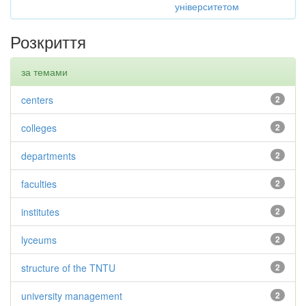
університетом
Розкриття
за темами
centers
2
colleges
2
departments
2
faculties
2
institutes
2
lyceums
2
structure of the TNTU
2
university management
2