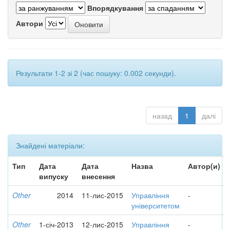
Впорядкування
Автори
Результати 1-2 зі 2 (час пошуку: 0.002 секунди).
назад
1
далі
Знайдені матеріали:
Тип
Дата
Дата
Назва
Автор(и)
випуску
внесення
Other
2014
11-лис-2015
Управління
-
університетом
Other
1-січ-2013
12-лис-2015
Управління
-