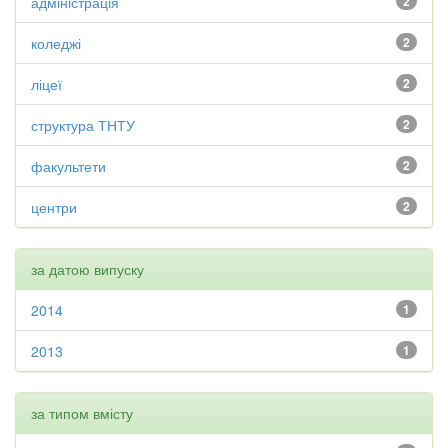
адміністрація
2
коледжі
2
ліцеї
2
структура ТНТУ
2
факультети
2
центри
2
за датою випуску
2014
1
2013
1
за типом вмісту