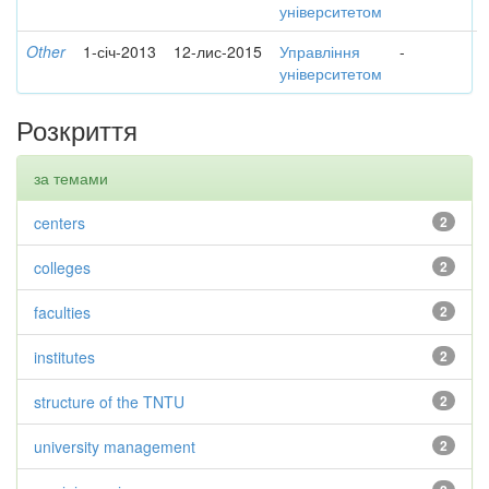
університетом
Other
1-січ-2013
12-лис-2015
Управління
-
університетом
Розкриття
за темами
centers
2
colleges
2
faculties
2
institutes
2
structure of the TNTU
2
university management
2