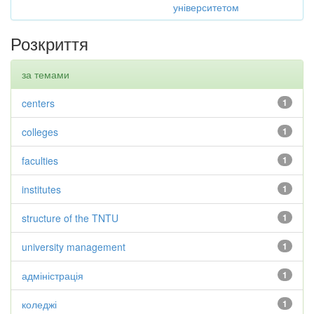
університетом
Розкриття
за темами
centers
1
colleges
1
faculties
1
institutes
1
structure of the TNTU
1
university management
1
адміністрація
1
коледжі
1