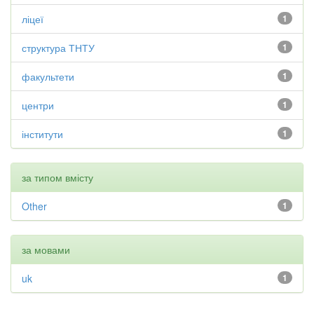
ліцеї
1
структура ТНТУ
1
факультети
1
центри
1
інститути
1
за типом вмісту
Other
1
за мовами
uk
1