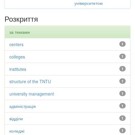
університетом
Розкриття
за темами
centers
1
colleges
1
institutes
1
structure of the TNTU
1
university management
1
адміністрація
1
відділи
1
коледжі
1