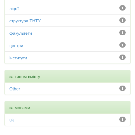
ліцеї
1
структура ТНТУ
1
факультети
1
центри
1
інститути
1
за типом вмісту
Other
1
за мовами
uk
1