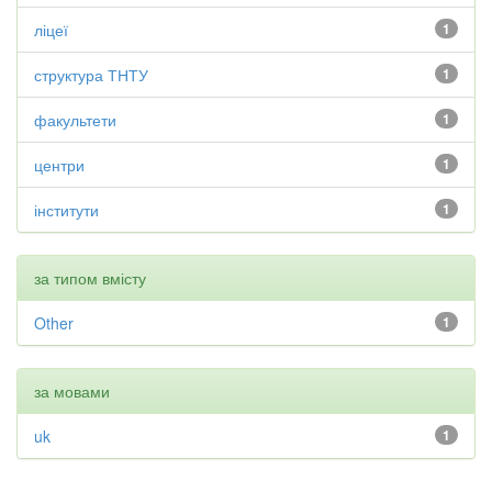
ліцеї
1
структура ТНТУ
1
факультети
1
центри
1
інститути
1
за типом вмісту
Other
1
за мовами
uk
1