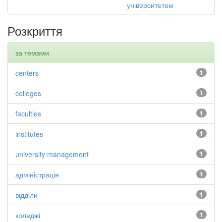
університетом
Розкриття
за темами
centers
1
colleges
1
faculties
1
institutes
1
university management
1
адміністрація
1
відділи
1
коледжі
1