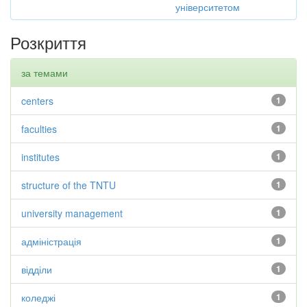
університетом
Розкриття
за темами
centers
1
faculties
1
institutes
1
structure of the TNTU
1
university management
1
адміністрація
1
відділи
1
коледжі
1