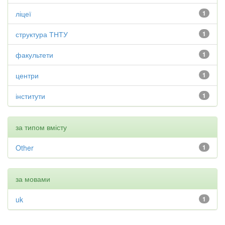
ліцеї
1
структура ТНТУ
1
факультети
1
центри
1
інститути
1
за типом вмісту
Other
1
за мовами
uk
1