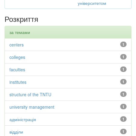
університетом
Розкриття
за темами
centers
1
colleges
1
faculties
1
institutes
1
structure of the TNTU
1
university management
1
адміністрація
1
відділи
1