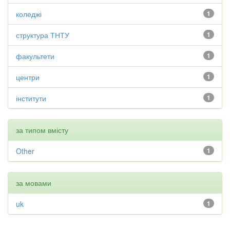
коледжі
1
структура ТНТУ
1
факультети
1
центри
1
інститути
1
за типом вмісту
Other
1
за мовами
uk
1