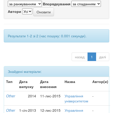
Впорядкування
Автори
Результати 1-2 зі 2 (час пошуку: 0.001 секунди).
назад
1
далі
Знайдені матеріали:
Тип
Дата
Дата
Назва
Автор(и)
випуску
внесення
Other
2014
11-лис-2015
Управління
-
університетом
Other
1-січ-2013
12-лис-2015
Управління
-