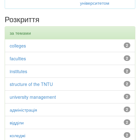
університетом
Розкриття
за темами
colleges
2
faculties
2
institutes
2
structure of the TNTU
2
university management
2
адміністрація
2
відділи
2
коледжі
2