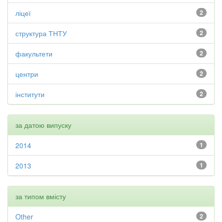
ліцеї
2
структура ТНТУ
2
факультети
2
центри
2
інститути
2
за датою випуску
2014
1
2013
1
за типом вмісту
Other
2