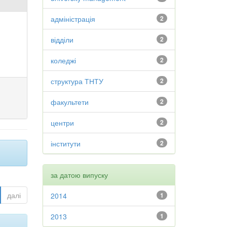
адміністрація
2
відділи
2
коледжі
2
структура ТНТУ
2
факультети
2
центри
2
інститути
2
за датою випуску
далі
2014
1
2013
1