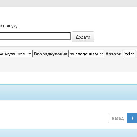
в пошуку.
Впорядкування
Автори
назад
1