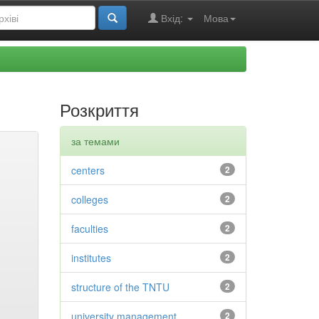
Вхід:
Мова
Розкриття
за темами
centers
2
colleges
2
faculties
2
institutes
2
structure of the TNTU
2
university management
2