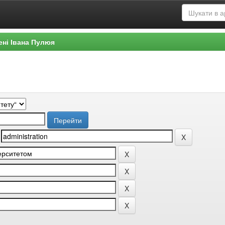
ені Івана Пулюя