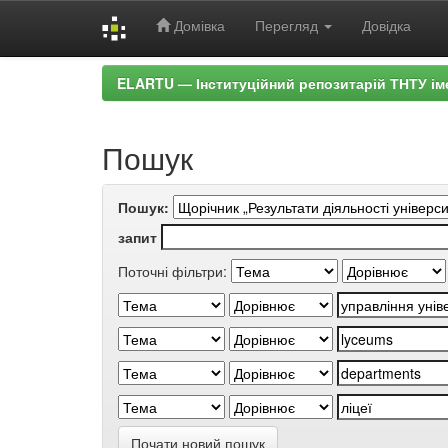
Домівка
Перегляд
Довідка
Skip
ELARTU — Інституційний репозитарій ТНТУ ім
navigation
Пошук
Пошук:
запит
Поточні фільтри:
Почати новий пошук