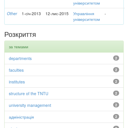
університетом
Other
1-січ-2013
12-лис-2015
Управління
-
університетом
Розкриття
за темами
departments
2
faculties
2
institutes
2
structure of the TNTU
2
university management
2
адміністрація
2