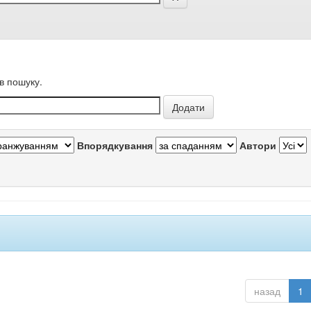
в пошуку.
Впорядкування
Автори
назад
1