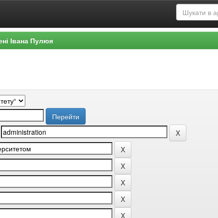
ені Івана Пулюя