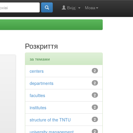
Вхід:
Мова
Розкриття
за темами
centers
2
departments
2
faculties
2
institutes
2
structure of the TNTU
2
university management
2