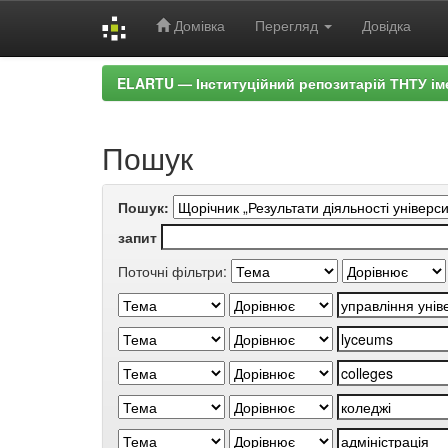
Домівка
Перегляд
Довідка
Skip
ELARTU — Інституційний репозитарій ТНТУ ім
navigation
Пошук
Пошук:
запит
Поточні фільтри: