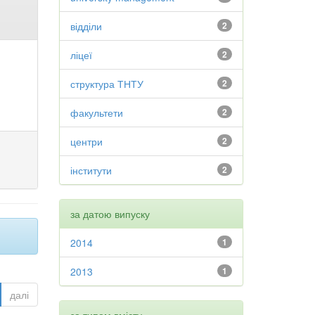
відділи
2
ліцеї
2
структура ТНТУ
2
факультети
2
центри
2
інститути
2
за датою випуску
2014
1
2013
1
далі