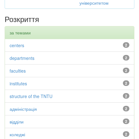
університетом
Розкриття
за темами
centers
2
departments
2
faculties
2
institutes
2
structure of the TNTU
2
адміністрація
2
відділи
2
коледжі
2