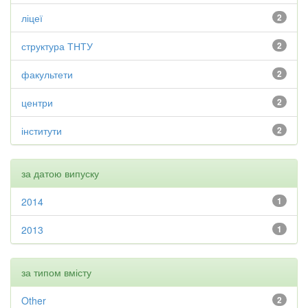
ліцеї
2
структура ТНТУ
2
факультети
2
центри
2
інститути
2
за датою випуску
2014
1
2013
1
за типом вмісту
Other
2