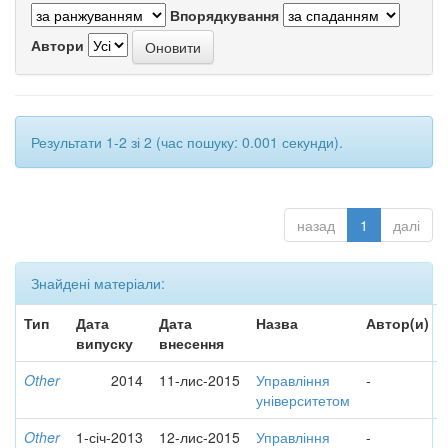
Впорядкування
Автори
Результати 1-2 зі 2 (час пошуку: 0.001 секунди).
назад
1
далі
Знайдені матеріали:
Тип
Дата
Дата
Назва
Автор(и)
випуску
внесення
Other
2014
11-лис-2015
Управління
-
університетом
Other
1-січ-2013
12-лис-2015
Управління
-