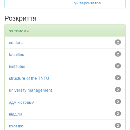
університетом
Розкриття
за темами
centers
2
faculties
2
institutes
2
structure of the TNTU
2
university management
2
адміністрація
2
відділи
2
коледжі
2