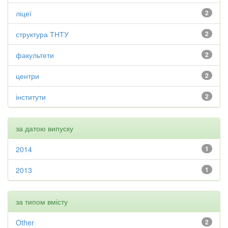
ліцеї
2
структура ТНТУ
2
факультети
2
центри
2
інститути
2
за датою випуску
2014
1
2013
1
за типом вмісту
Other
2