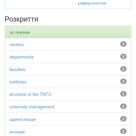
університетом
Розкриття
за темами
centers
2
departments
2
faculties
2
institutes
2
structure of the TNTU
2
university management
2
адміністрація
2
коледжі
2