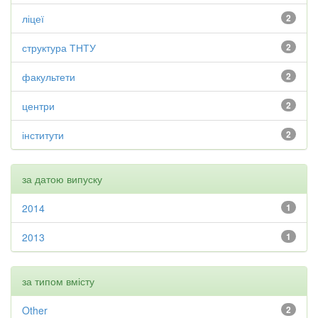
ліцеї
2
структура ТНТУ
2
факультети
2
центри
2
інститути
2
за датою випуску
2014
1
2013
1
за типом вмісту
Other
2