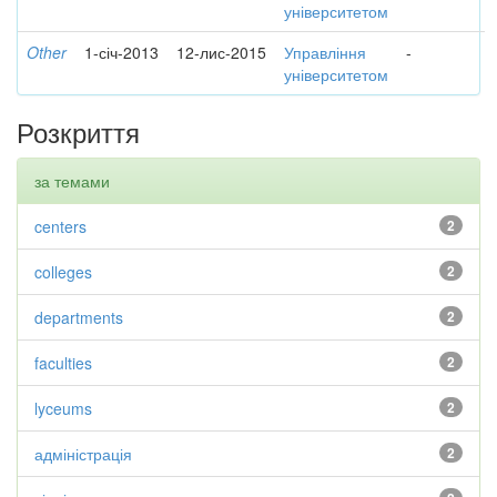
університетом
Other
1-січ-2013
12-лис-2015
Управління
-
університетом
Розкриття
за темами
centers
2
colleges
2
departments
2
faculties
2
lyceums
2
адміністрація
2