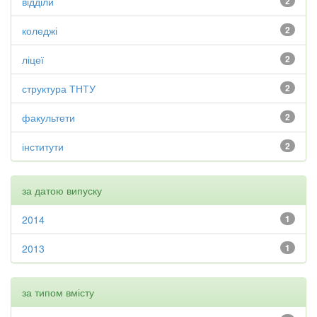
відділи
2
коледжі
2
ліцеї
2
структура ТНТУ
2
факультети
2
інститути
2
за датою випуску
2014
1
2013
1
за типом вмісту