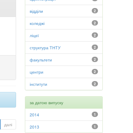
відділи
2
коледжі
2
ліцеї
2
структура ТНТУ
2
факультети
2
центри
2
інститути
2
за датою випуску
2014
1
далі
2013
1