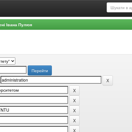
ені Івана Пулюя