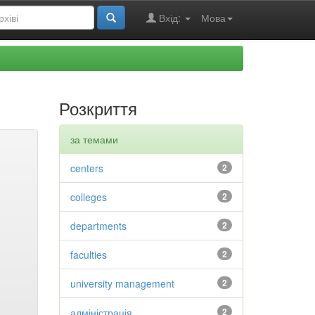
Вхід:
Мова
Розкриття
за темами
centers
2
colleges
2
departments
2
faculties
2
university management
2
адміністрація
2