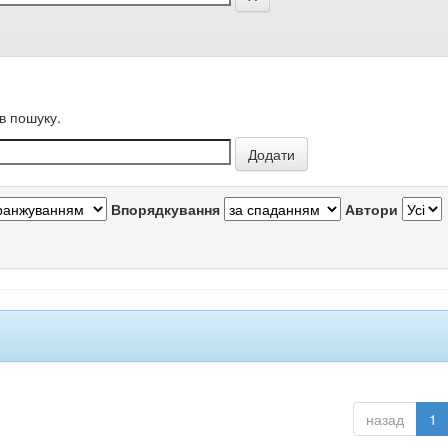
в пошуку.
Впорядкування
Автори
назад
1