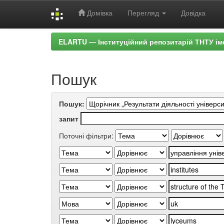
Домівка
Перегляд
Довідка
Skip
ELARTU — Інституційний репозитарій ТНТУ ім
navigation
Пошук
Пошук:
запит
Поточні фільтри: