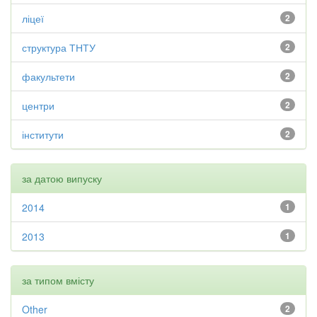
ліцеї
2
структура ТНТУ
2
факультети
2
центри
2
інститути
2
за датою випуску
2014
1
2013
1
за типом вмісту
Other
2