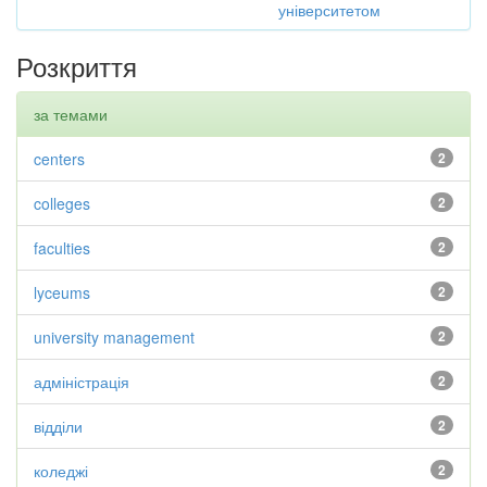
університетом
Розкриття
за темами
centers
2
colleges
2
faculties
2
lyceums
2
university management
2
адміністрація
2
відділи
2
коледжі
2