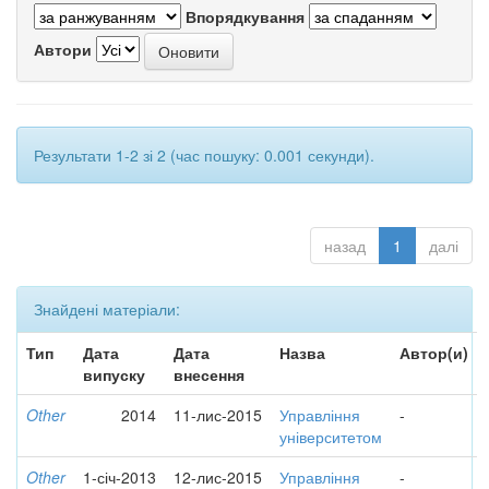
Впорядкування
Автори
Результати 1-2 зі 2 (час пошуку: 0.001 секунди).
назад
1
далі
Знайдені матеріали:
Тип
Дата
Дата
Назва
Автор(и)
випуску
внесення
Other
2014
11-лис-2015
Управління
-
університетом
Other
1-січ-2013
12-лис-2015
Управління
-