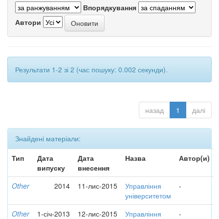
Впорядкування
Автори
Результати 1-2 зі 2 (час пошуку: 0.002 секунди).
назад
1
далі
Знайдені матеріали:
Тип
Дата
Дата
Назва
Автор(и)
випуску
внесення
Other
2014
11-лис-2015
Управління
-
університетом
Other
1-січ-2013
12-лис-2015
Управління
-