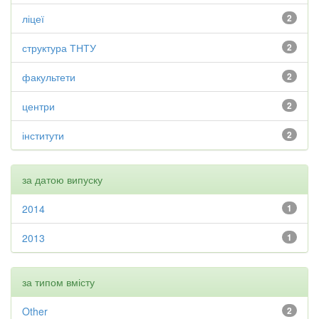
ліцеї
2
структура ТНТУ
2
факультети
2
центри
2
інститути
2
за датою випуску
2014
1
2013
1
за типом вмісту
Other
2