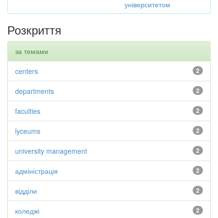
університетом
Розкриття
за темами
centers
2
departments
2
faculties
2
lyceums
2
university management
2
адміністрація
2
відділи
2
коледжі
2