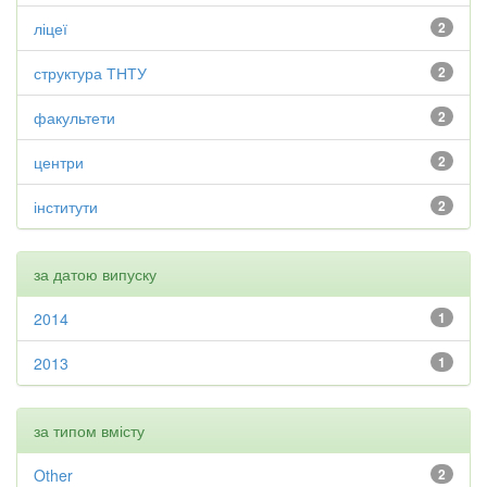
ліцеї
2
структура ТНТУ
2
факультети
2
центри
2
інститути
2
за датою випуску
2014
1
2013
1
за типом вмісту
Other
2