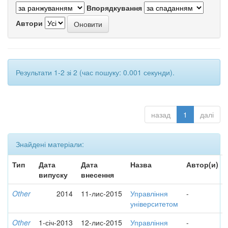
Впорядкування
Автори
Результати 1-2 зі 2 (час пошуку: 0.001 секунди).
назад
1
далі
Знайдені матеріали:
Тип
Дата
Дата
Назва
Автор(и)
випуску
внесення
Other
2014
11-лис-2015
Управління
-
університетом
Other
1-січ-2013
12-лис-2015
Управління
-