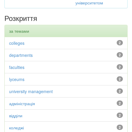
університетом
Розкриття
за темами
colleges
2
departments
2
faculties
2
lyceums
2
university management
2
адміністрація
2
відділи
2
коледжі
2