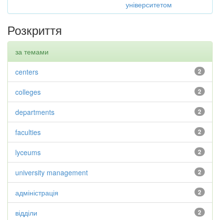
університетом
Розкриття
за темами
centers
2
colleges
2
departments
2
faculties
2
lyceums
2
university management
2
адміністрація
2
відділи
2