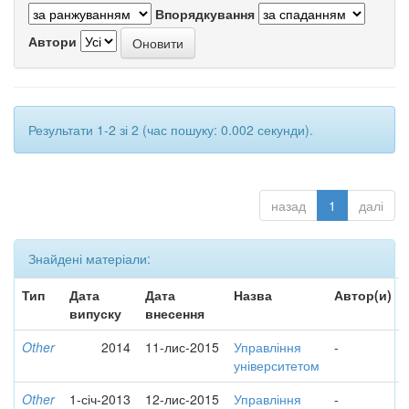
Впорядкування
Автори
Результати 1-2 зі 2 (час пошуку: 0.002 секунди).
назад
1
далі
Знайдені матеріали:
Тип
Дата
Дата
Назва
Автор(и)
випуску
внесення
Other
2014
11-лис-2015
Управління
-
університетом
Other
1-січ-2013
12-лис-2015
Управління
-