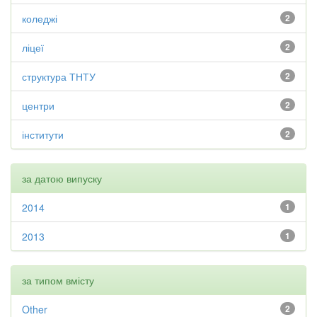
коледжі
2
ліцеї
2
структура ТНТУ
2
центри
2
інститути
2
за датою випуску
2014
1
2013
1
за типом вмісту
Other
2