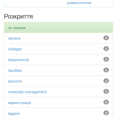
університетом
Розкриття
за темами
centers
2
colleges
2
departments
2
faculties
2
lyceums
2
university management
2
адміністрація
2
відділи
2