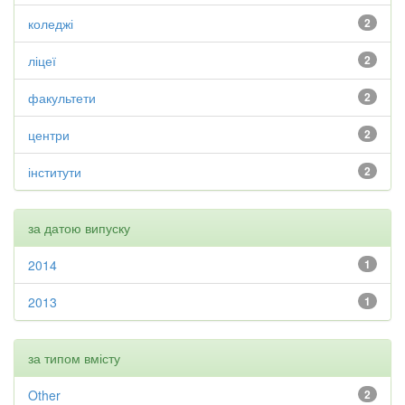
коледжі
2
ліцеї
2
факультети
2
центри
2
інститути
2
за датою випуску
2014
1
2013
1
за типом вмісту
Other
2