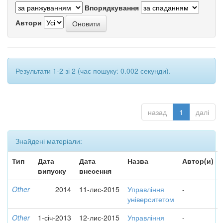
Впорядкування
Автори
Результати 1-2 зі 2 (час пошуку: 0.002 секунди).
назад
1
далі
Знайдені матеріали:
Тип
Дата
Дата
Назва
Автор(и)
випуску
внесення
Other
2014
11-лис-2015
Управління
-
університетом
Other
1-січ-2013
12-лис-2015
Управління
-