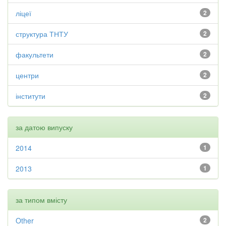
ліцеї
2
структура ТНТУ
2
факультети
2
центри
2
інститути
2
за датою випуску
2014
1
2013
1
за типом вмісту
Other
2