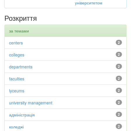
університетом
Розкриття
за темами
centers
2
colleges
2
departments
2
faculties
2
lyceums
2
university management
2
адміністрація
2
коледжі
2