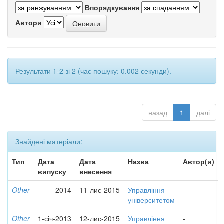
Впорядкування
Автори
Результати 1-2 зі 2 (час пошуку: 0.002 секунди).
назад
1
далі
Знайдені матеріали:
Тип
Дата
Дата
Назва
Автор(и)
випуску
внесення
Other
2014
11-лис-2015
Управління
-
університетом
Other
1-січ-2013
12-лис-2015
Управління
-