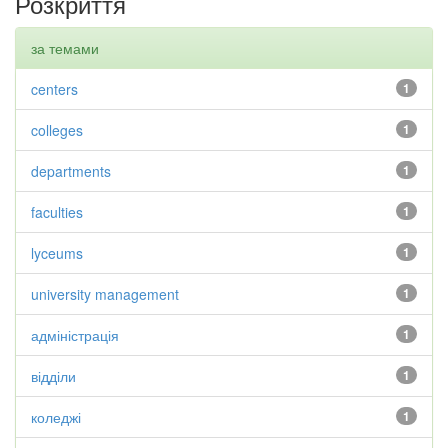
Розкриття
за темами
centers
1
colleges
1
departments
1
faculties
1
lyceums
1
university management
1
адміністрація
1
відділи
1
коледжі
1