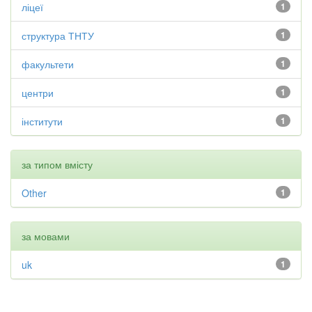
ліцеї
1
структура ТНТУ
1
факультети
1
центри
1
інститути
1
за типом вмісту
Other
1
за мовами
uk
1