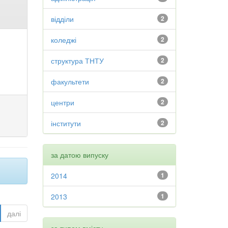
відділи
2
коледжі
2
структура ТНТУ
2
факультети
2
центри
2
інститути
2
за датою випуску
2014
1
2013
1
далі