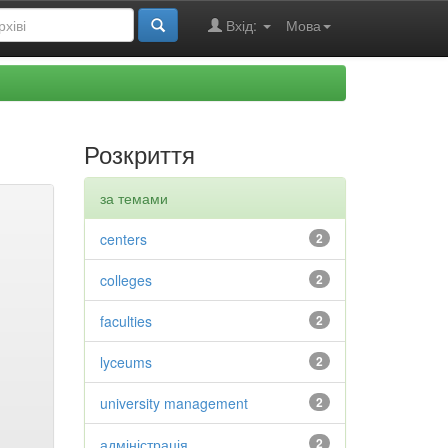
Вхід:
Мова
Розкриття
за темами
centers
2
colleges
2
faculties
2
lyceums
2
university management
2
адміністрація
2