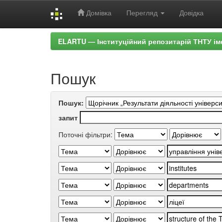
Домівка
Перегляд
Довідка
Skip
ELARTU — Інституційний репозитарій ТНТУ ім
navigation
Пошук
Пошук:
запит
Поточні фільтри: