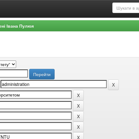
ені Івана Пулюя