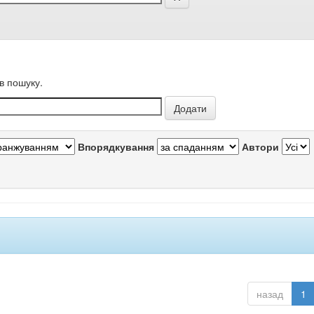
в пошуку.
Впорядкування
Автори
назад
1