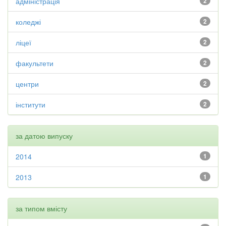
адміністрація
2
коледжі
2
ліцеї
2
факультети
2
центри
2
інститути
2
за датою випуску
2014
1
2013
1
за типом вмісту