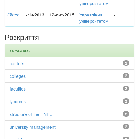
університетом
Other
1-січ-2013
12-лис-2015
Управління
-
університетом
Розкриття
за темами
centers
2
colleges
2
faculties
2
lyceums
2
structure of the TNTU
2
university management
2