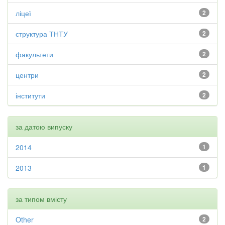
ліцеї
2
структура ТНТУ
2
факультети
2
центри
2
інститути
2
за датою випуску
2014
1
2013
1
за типом вмісту
Other
2