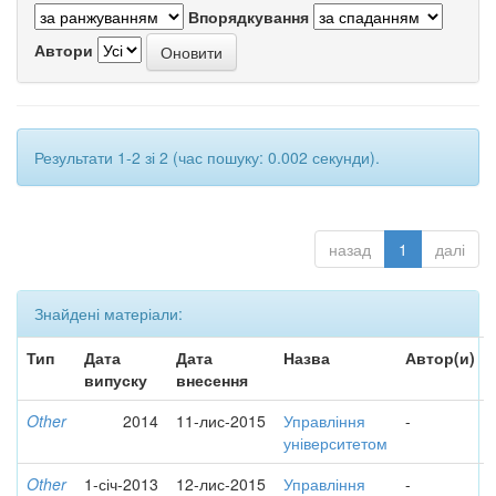
Впорядкування
Автори
Результати 1-2 зі 2 (час пошуку: 0.002 секунди).
назад
1
далі
Знайдені матеріали:
Тип
Дата
Дата
Назва
Автор(и)
випуску
внесення
Other
2014
11-лис-2015
Управління
-
університетом
Other
1-січ-2013
12-лис-2015
Управління
-