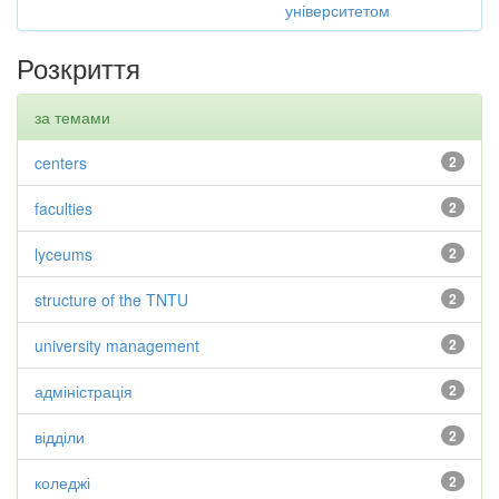
університетом
Розкриття
за темами
centers
2
faculties
2
lyceums
2
structure of the TNTU
2
university management
2
адміністрація
2
відділи
2
коледжі
2