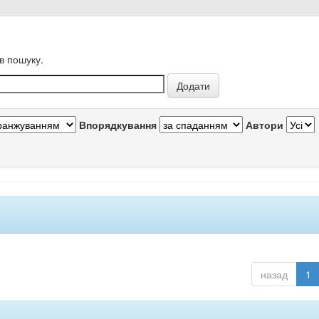
в пошуку.
Впорядкування
Автори
назад
1