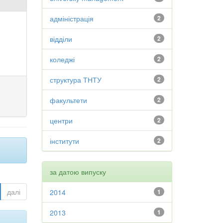
адміністрація
2
відділи
2
коледжі
2
структура ТНТУ
2
факультети
2
центри
2
інститути
2
за датою випуску
далі
2014
1
2013
1