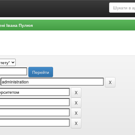
ені Івана Пулюя