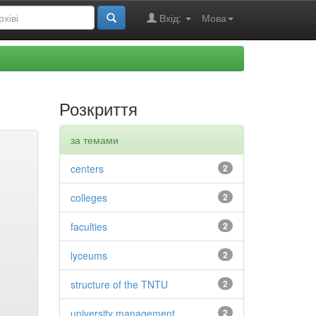
Вхід:
Мова
Розкриття
за темами
centers
2
colleges
2
faculties
2
lyceums
2
structure of the TNTU
2
university management
2