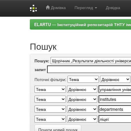
Домівка
Перегляд
Довідка
Skip
ELARTU — Інституційний репозитарій ТНТУ ім
navigation
Пошук
Пошук:
запит
Поточні фільтри:
Почати новий пошук