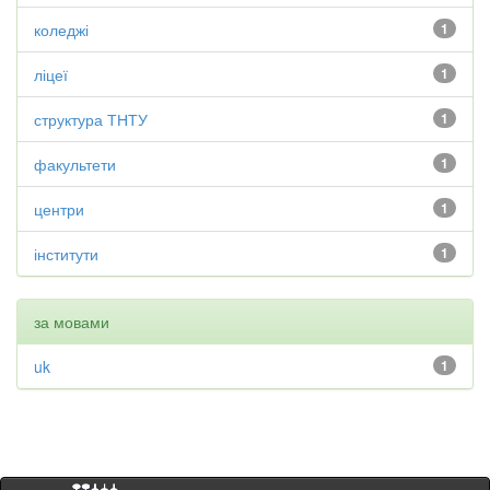
коледжі
1
ліцеї
1
структура ТНТУ
1
факультети
1
центри
1
інститути
1
за мовами
uk
1