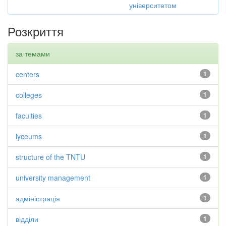
університетом
Розкриття
за темами
centers
1
colleges
1
faculties
1
lyceums
1
structure of the TNTU
1
university management
1
адміністрація
1
відділи
1