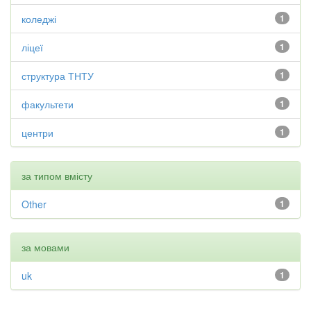
коледжі
1
ліцеї
1
структура ТНТУ
1
факультети
1
центри
1
за типом вмісту
Other
1
за мовами
uk
1