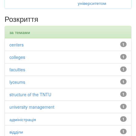
університетом
Розкриття
за темами
centers
1
colleges
1
faculties
1
lyceums
1
structure of the TNTU
1
university management
1
адміністрація
1
відділи
1