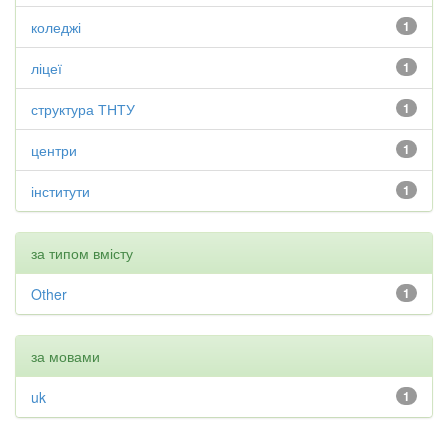
коледжі
1
ліцеї
1
структура ТНТУ
1
центри
1
інститути
1
за типом вмісту
Other
1
за мовами
uk
1