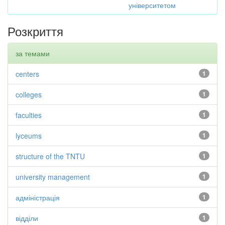
університетом
Розкриття
за темами
centers
1
colleges
1
faculties
1
lyceums
1
structure of the TNTU
1
university management
1
адміністрація
1
відділи
1