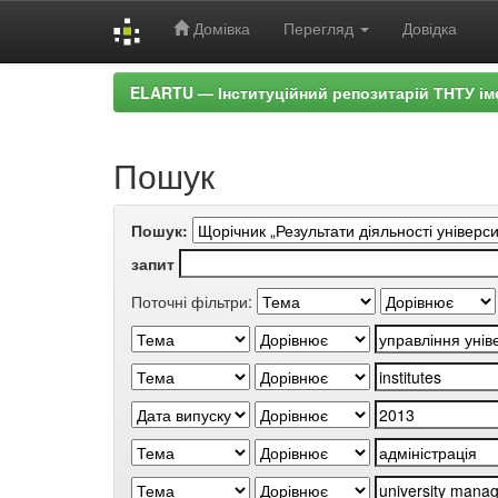
Домівка
Перегляд
Довідка
Skip
ELARTU — Інституційний репозитарій ТНТУ ім
navigation
Пошук
Пошук:
запит
Поточні фільтри: