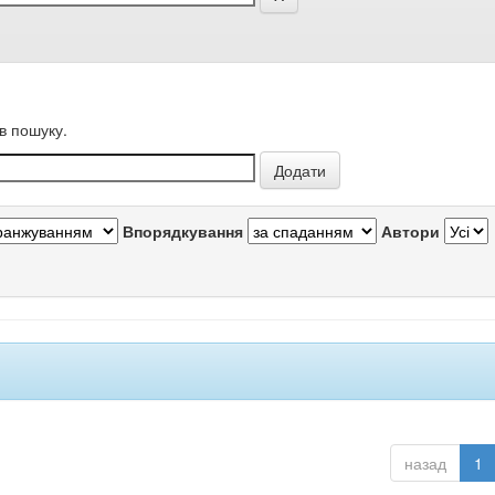
в пошуку.
Впорядкування
Автори
назад
1