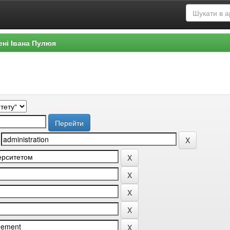
ені Івана Пулюя