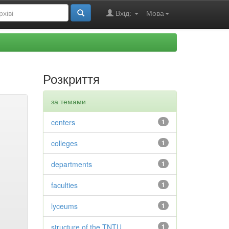
Вхід:
Мова
Розкриття
за темами
centers
1
colleges
1
departments
1
faculties
1
lyceums
1
structure of the TNTU
1