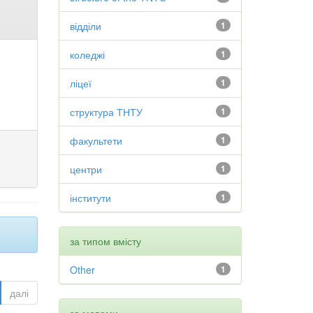
відділи
1
коледжі
1
ліцеї
1
структура ТНТУ
1
факультети
1
центри
1
інститути
1
за типом вмісту
Other
1
далі