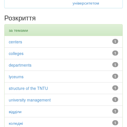
університетом
Розкриття
за темами
centers
1
colleges
1
departments
1
lyceums
1
structure of the TNTU
1
university management
1
відділи
1
коледжі
1