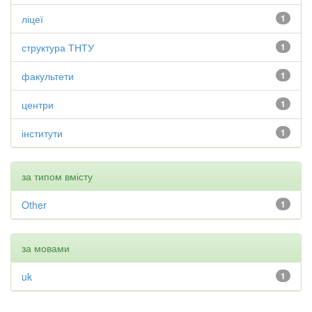
ліцеї
1
структура ТНТУ
1
факультети
1
центри
1
інститути
1
за типом вмісту
Other
1
за мовами
uk
1