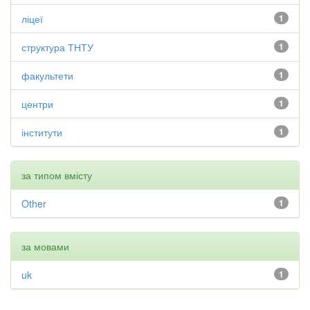
ліцеї
1
структура ТНТУ
1
факультети
1
центри
1
інститути
1
за типом вмісту
Other
1
за мовами
uk
1