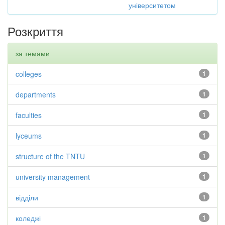
університетом
Розкриття
за темами
colleges
1
departments
1
faculties
1
lyceums
1
structure of the TNTU
1
university management
1
відділи
1
коледжі
1