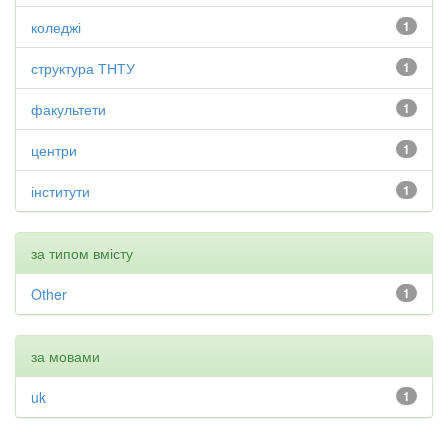
коледжі
1
структура ТНТУ
1
факультети
1
центри
1
інститути
1
за типом вмісту
Other
1
за мовами
uk
1