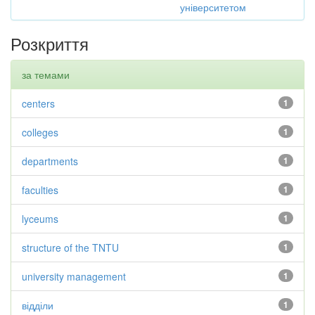
університетом
Розкриття
за темами
centers
1
colleges
1
departments
1
faculties
1
lyceums
1
structure of the TNTU
1
university management
1
відділи
1