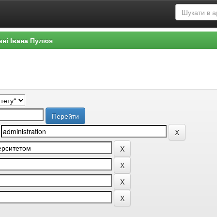
ені Івана Пулюя