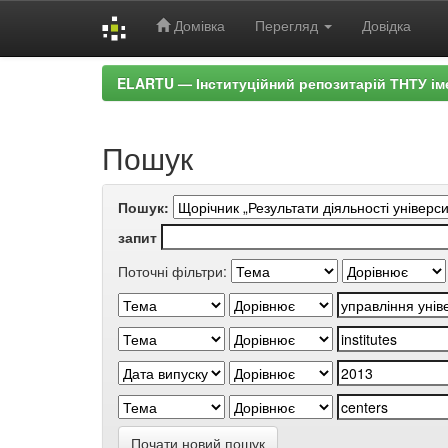
Домівка
Перегляд
Довідка
Skip
ELARTU — Інституційний репозитарій ТНТУ ім
navigation
Пошук
Пошук:
запит
Поточні фільтри:
Почати новий пошук