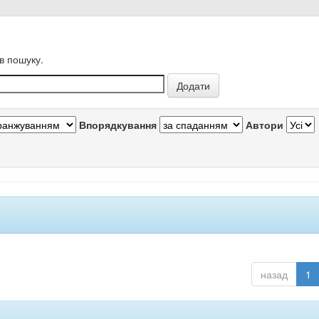
в пошуку.
Впорядкування
Автори
назад
1