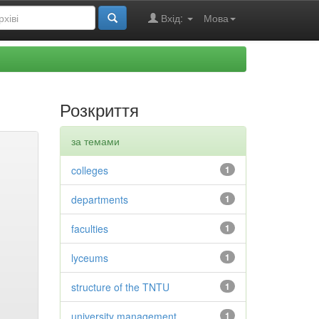
Вхід:
Мова
Розкриття
за темами
colleges
1
departments
1
faculties
1
lyceums
1
structure of the TNTU
1
university management
1