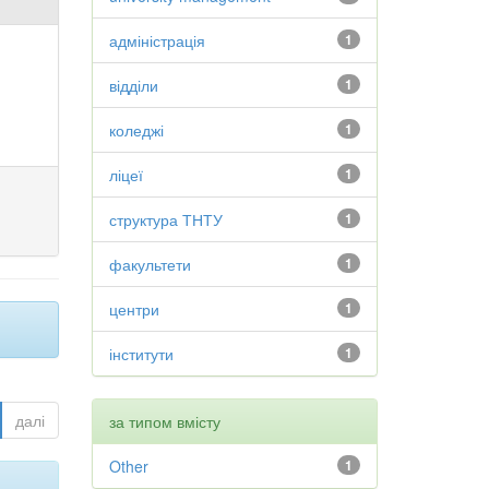
адміністрація
1
відділи
1
коледжі
1
ліцеї
1
структура ТНТУ
1
факультети
1
центри
1
інститути
1
далі
за типом вмісту
Other
1