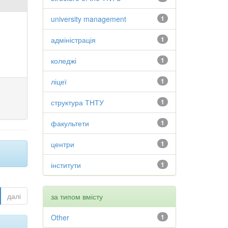
university management
1
адміністрація
1
коледжі
1
ліцеї
1
структура ТНТУ
1
факультети
1
центри
1
інститути
1
далі
за типом вмісту
Other
1