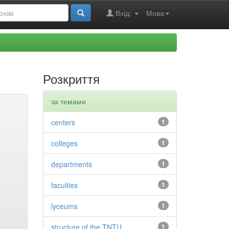
Вхід:
Мова
Розкриття
за темами
centers
1
colleges
1
departments
1
faculties
1
lyceums
1
structure of the TNTU
1