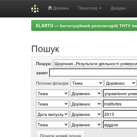
Домівка
Перегляд
Довідка
Skip
ELARTU — Інституційний репозитарій ТНТУ ім
navigation
Пошук
Пошук:
запит
Поточні фільтри:
Почати новий пошук