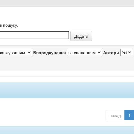
в пошуку.
Впорядкування
Автори
назад
1