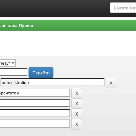
ені Івана Пулюя