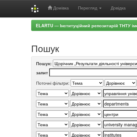
Домівка
Перегляд
Довідка
Skip
ELARTU — Інституційний репозитарій ТНТУ ім
navigation
Пошук
Пошук:
запит
Поточні фільтри: