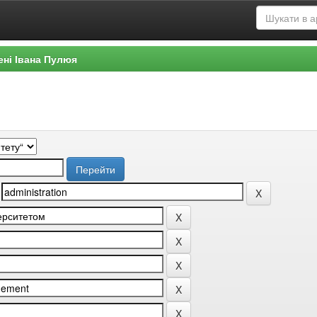
ені Івана Пулюя