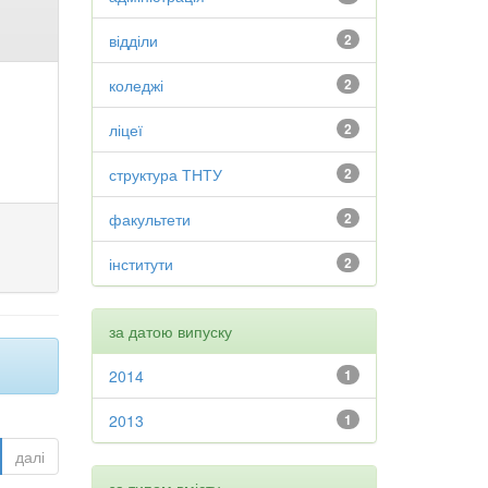
відділи
2
коледжі
2
ліцеї
2
структура ТНТУ
2
факультети
2
інститути
2
за датою випуску
2014
1
2013
1
далі