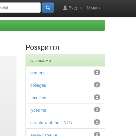
Вхід:
Мова
Розкриття
за темами
centers
2
colleges
2
faculties
2
lyceums
2
structure of the TNTU
2
адміністрація
2