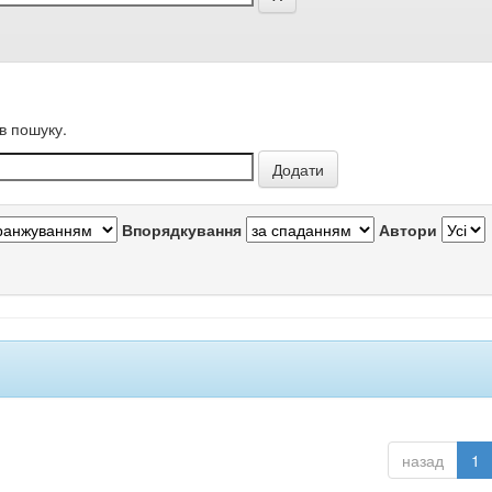
в пошуку.
Впорядкування
Автори
назад
1