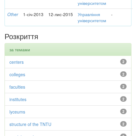
університетом
Other
1-січ-2013
12-лис-2015
Управління
-
університетом
Розкриття
за темами
centers
2
colleges
2
faculties
2
institutes
2
lyceums
2
structure of the TNTU
2