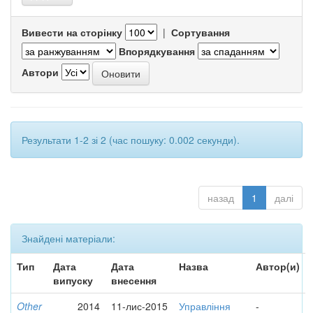
Вивести на сторінку
|
Сортування
Впорядкування
Автори
Результати 1-2 зі 2 (час пошуку: 0.002 секунди).
назад
1
далі
Знайдені матеріали:
Тип
Дата
Дата
Назва
Автор(и)
випуску
внесення
Other
2014
11-лис-2015
Управління
-