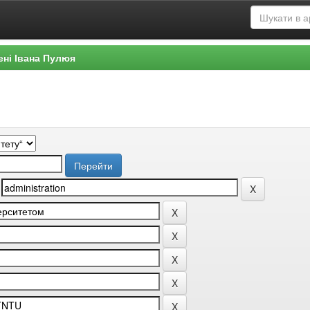
ені Івана Пулюя