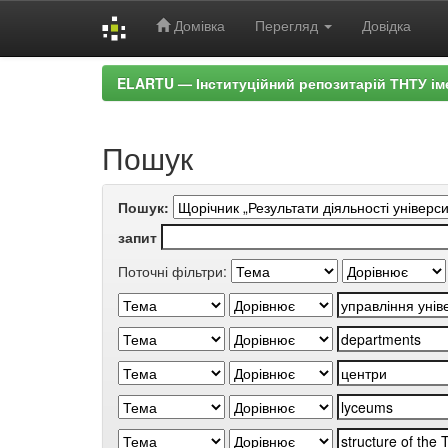
Домівка
Перегляд
Довідка
Skip
ELARTU — Інституційний репозитарій ТНТУ ім
navigation
Пошук
Пошук:
запит
Поточні фільтри: