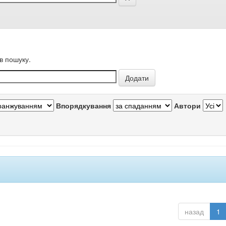
в пошуку.
Впорядкування
Автори
назад
1