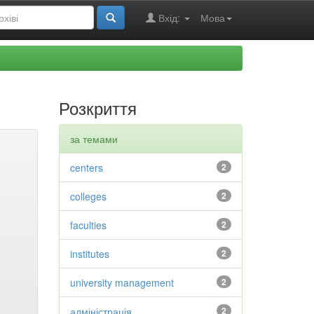
Вхід:
Мова
Розкриття
за темами
centers
2
colleges
2
faculties
2
institutes
2
university management
2
адміністрація
2