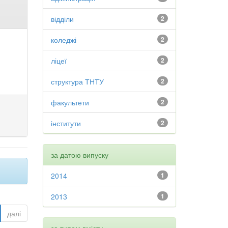
відділи
2
коледжі
2
ліцеї
2
структура ТНТУ
2
факультети
2
інститути
2
за датою випуску
2014
1
2013
1
далі