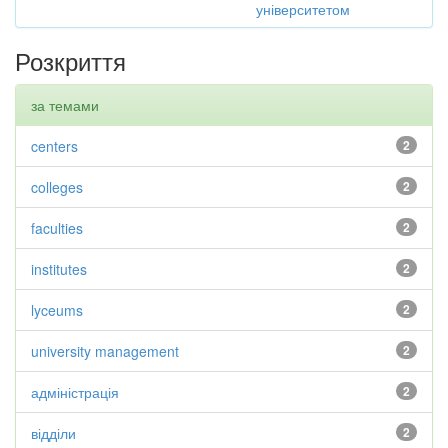
університетом
Розкриття
за темами
centers
2
colleges
2
faculties
2
institutes
2
lyceums
2
university management
2
адміністрація
2
відділи
2