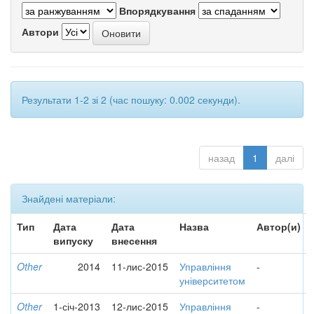
Впорядкування
Автори
Результати 1-2 зі 2 (час пошуку: 0.002 секунди).
назад
1
далі
Знайдені матеріали:
Тип
Дата
Дата
Назва
Автор(и)
випуску
внесення
Other
2014
11-лис-2015
Управління
-
університетом
Other
1-січ-2013
12-лис-2015
Управління
-