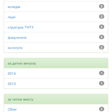
коледжі
2
ліцеї
2
структура ТНТУ
2
факультети
2
інститути
2
за датою випуску
2014
1
2013
1
за типом вмісту
Other
2