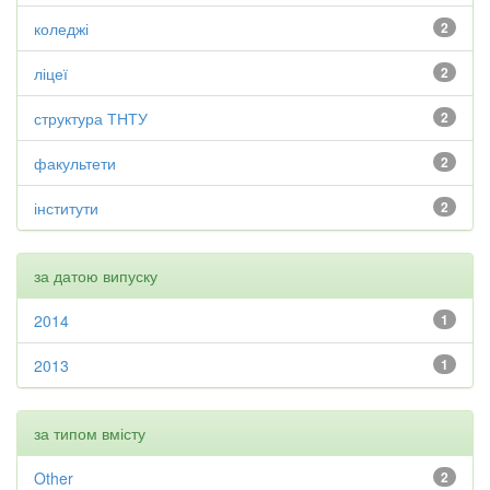
коледжі
2
ліцеї
2
структура ТНТУ
2
факультети
2
інститути
2
за датою випуску
2014
1
2013
1
за типом вмісту
Other
2