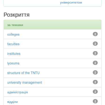
університетом
Розкриття
за темами
colleges
2
faculties
2
institutes
2
lyceums
2
structure of the TNTU
2
university management
2
адміністрація
2
відділи
2