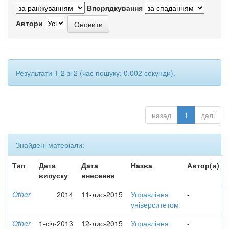
Впорядкування
Автори
Результати 1-2 зі 2 (час пошуку: 0.002 секунди).
назад
1
далі
Знайдені матеріали:
Тип
Дата
Дата
Назва
Автор(и)
випуску
внесення
Other
2014
11-лис-2015
Управління
-
університетом
Other
1-січ-2013
12-лис-2015
Управління
-