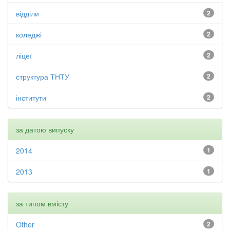
відділи
2
коледжі
2
ліцеї
2
структура ТНТУ
2
інститути
2
за датою випуску
2014
1
2013
1
за типом вмісту
Other
2