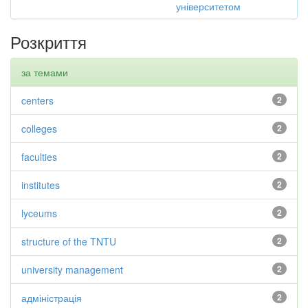
університетом
Розкриття
за темами
centers
2
colleges
2
faculties
2
institutes
2
lyceums
2
structure of the TNTU
2
university management
2
адміністрація
2