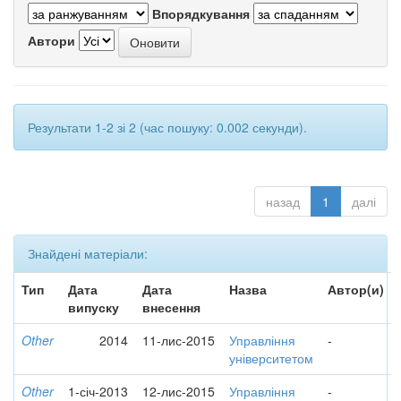
Впорядкування
Автори
Результати 1-2 зі 2 (час пошуку: 0.002 секунди).
назад
1
далі
Знайдені матеріали:
Тип
Дата
Дата
Назва
Автор(и)
випуску
внесення
Other
2014
11-лис-2015
Управління
-
університетом
Other
1-січ-2013
12-лис-2015
Управління
-